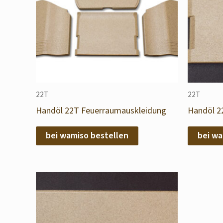
22T
22T
Handöl 22T Feuerraumauskleidung
Handöl 2
bei wamiso bestellen
bei wa