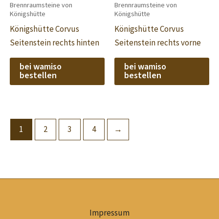
Brennraumsteine von
Brennraumsteine von
Königshütte
Königshütte
Königshütte Corvus
Königshütte Corvus
Seitenstein rechts hinten
Seitenstein rechts vorne
bei wamiso
bei wamiso
bestellen
bestellen
1
2
3
4
→
Impressum