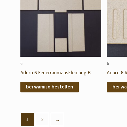
6
6
Aduro 6 Feuerraumauskleidung B
Aduro 6 
bei wamiso bestellen
bei wa
1
2
→