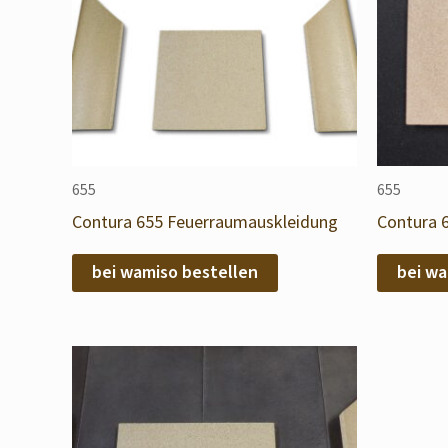
655
655
Contura 655 Feuerraumauskleidung
Contura 
bei wamiso bestellen
bei wa