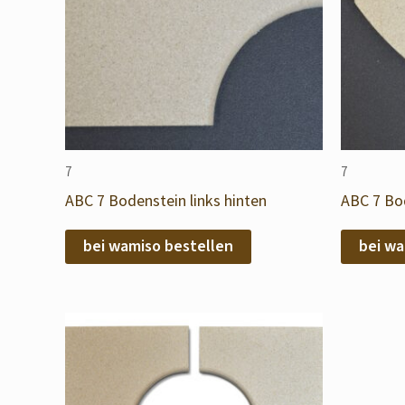
7
7
ABC 7 Bodenstein links hinten
ABC 7 Bod
bei wamiso bestellen
bei wa