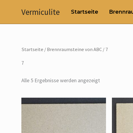
Zum
Vermiculite
Startseite
Brennrau
Inhalt
springen
Startseite
/
Brennraumsteine von ABC
/ 7
7
Alle 5 Ergebnisse werden angezeigt