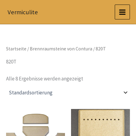
Zum
Vermiculite
Inhalt
springen
Startseite
/
Brennraumsteine von Contura
/ 820T
820T
Alle 8 Ergebnisse werden angezeigt