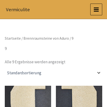
Zum
Vermiculite
Inhalt
springen
Startseite
/
Brennraumsteine von Aduro
/ 9
9
Alle 9 Ergebnisse werden angezeigt