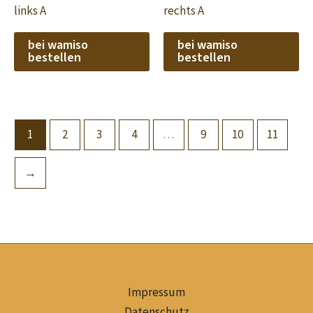
links A
rechts A
bei wamiso
bei wamiso
bestellen
bestellen
1
2
3
4
…
9
10
11
→
Impressum
Datenschutz