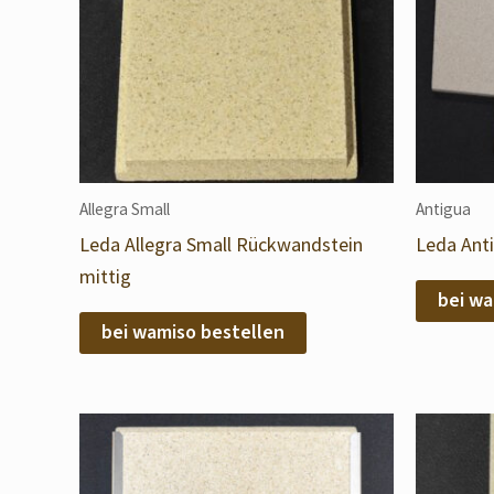
Allegra Small
Antigua
Leda Allegra Small Rückwandstein
Leda Ant
mittig
bei wa
bei wamiso bestellen