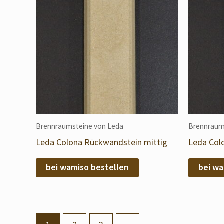
Brennraumsteine von Leda
Brennraum
Leda Colona Rückwandstein mittig
Leda Col
bei wamiso bestellen
bei wa