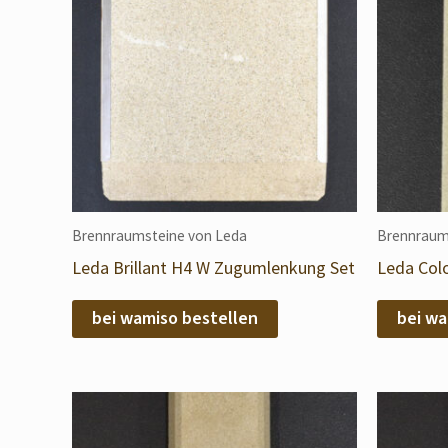
Brennraumsteine von Leda
Brennraum
Leda Brillant H4 W Zugumlenkung Set
Leda Col
bei wamiso bestellen
bei wa