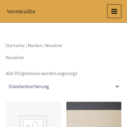
Zum
Vermiculite
Inhalt
springen
Startseite
/ Marken / Novaline
Novaline
Alle 9 Ergebnisse werden angezeigt