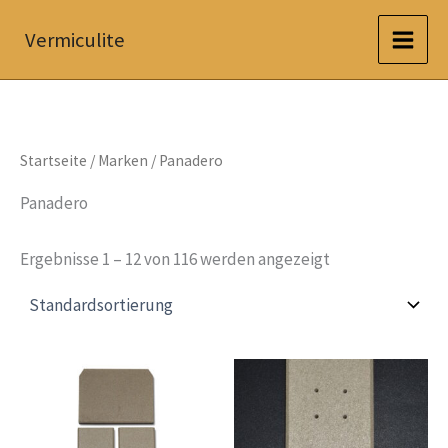
Zum
Vermiculite
Inhalt
springen
Startseite
/ Marken / Panadero
Panadero
Ergebnisse 1 – 12 von 116 werden angezeigt