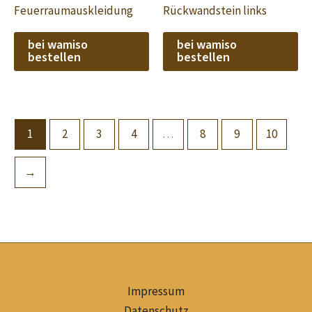
Feuerraumauskleidung
Rückwandstein links
bei wamiso
bei wamiso
bestellen
bestellen
1
2
3
4
…
8
9
10
→
Impressum
Datenschutz