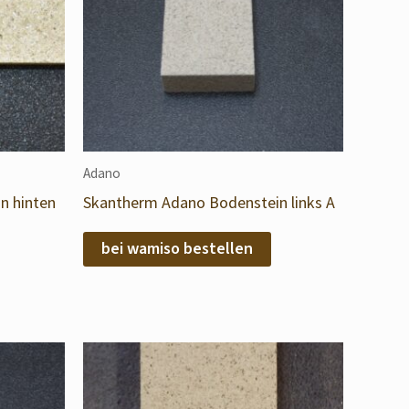
Adano
n hinten
Skantherm Adano Bodenstein links A
bei wamiso bestellen