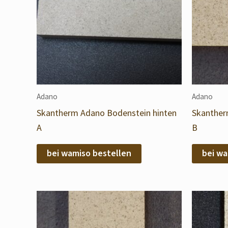
Adano
Adano
Skantherm Adano Bodenstein hinten
Skanther
A
B
bei wamiso bestellen
bei wa