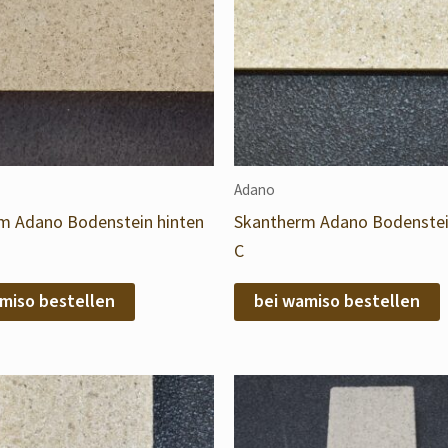
Adano
m Adano Bodenstein hinten
Skantherm Adano Bodenstei
C
miso bestellen
bei wamiso bestellen