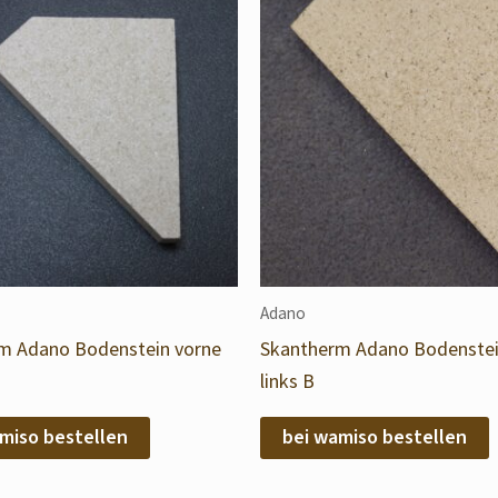
Adano
m Adano Bodenstein vorne
Skantherm Adano Bodenstei
links B
miso bestellen
bei wamiso bestellen