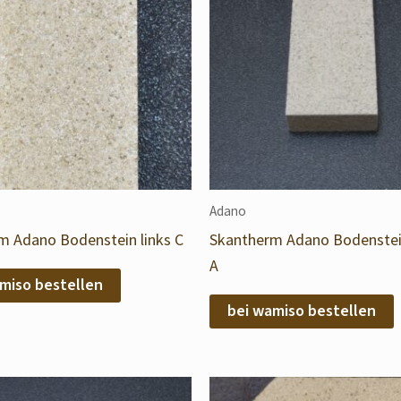
Adano
m Adano Bodenstein links C
Skantherm Adano Bodenstei
A
miso bestellen
bei wamiso bestellen