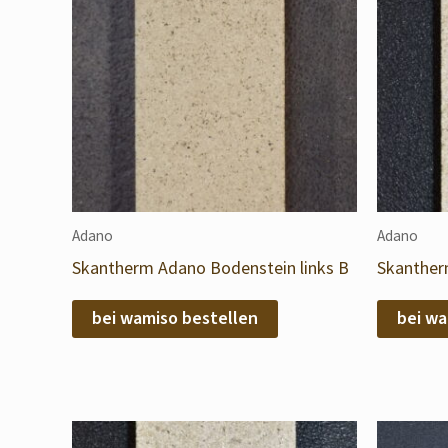
Adano
Adano
Skantherm Adano Bodenstein links B
Skanther
bei wamiso bestellen
bei wa