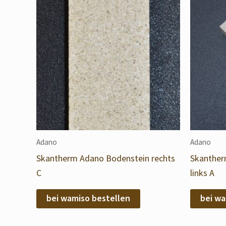
Adano
Adano
Skantherm Adano Bodenstein rechts
Skanther
C
links A
bei wamiso bestellen
bei wa