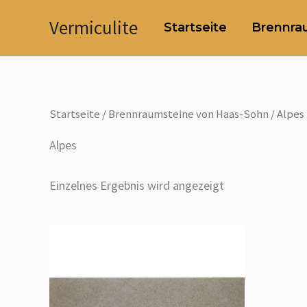
Zum
Vermiculite
Startseite
Brennrau
Inhalt
springen
Startseite
/
Brennraumsteine von Haas-Sohn
/ Alpes
Alpes
Einzelnes Ergebnis wird angezeigt