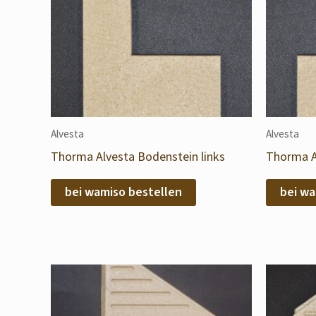
Alvesta
Alvesta
Thorma Alvesta Bodenstein links
Thorma A
bei wamiso bestellen
bei wa