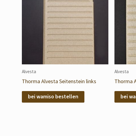
Alvesta
Alvesta
Thorma Alvesta Seitenstein links
Thorma Al
bei wamiso bestellen
bei wa