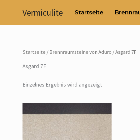
Zum
Vermiculite
Startseite
Brennrau
Inhalt
springen
Startseite
/
Brennraumsteine von Aduro
/ Asgard 7F
Asgard 7F
Einzelnes Ergebnis wird angezeigt