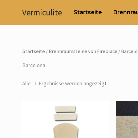
Zum
Vermiculite
Startseite
Brennrau
Inhalt
springen
Startseite
/
Brennraumsteine von Fireplace
/ Barcel
Barcelona
Alle 11 Ergebnisse werden angezeigt