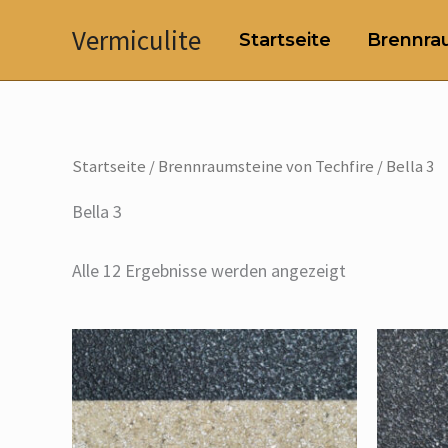
Zum
Vermiculite
Startseite
Brennrau
Inhalt
springen
Startseite
/
Brennraumsteine von Techfire
/ Bella 3
Bella 3
Alle 12 Ergebnisse werden angezeigt