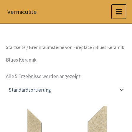
Zum
Vermiculite
Inhalt
springen
Startseite
/
Brennraumsteine von Fireplace
/ Blues Keramik
Blues Keramik
Alle 5 Ergebnisse werden angezeigt