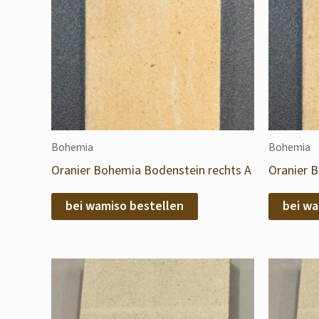
Bohemia
Bohemia
Oranier Bohemia Bodenstein rechts A
Oranier 
bei wamiso bestellen
bei wa