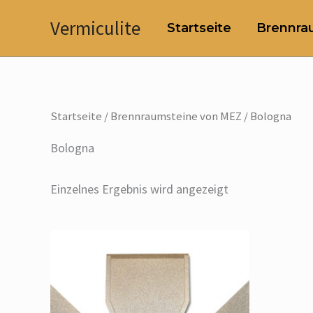
Zum
Vermiculite
Startseite
Brennrau
Inhalt
springen
Startseite
/
Brennraumsteine von MEZ
/ Bologna
Bologna
Einzelnes Ergebnis wird angezeigt