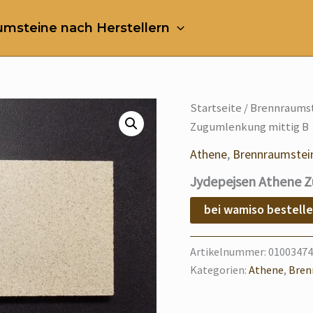
msteine nach Herstellern
Startseite
/
Brennraumst
Zugumlenkung mittig B
Athene
,
Brennraumstei
Jydepejsen Athene 
bei wamiso bestell
Artikelnummer:
01003474
Kategorien:
Athene
,
Bren