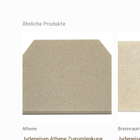
Ähnliche Produkte
Athene
Brennraum
Jydepejsen Athene Zugumlenkung
Jydepejs