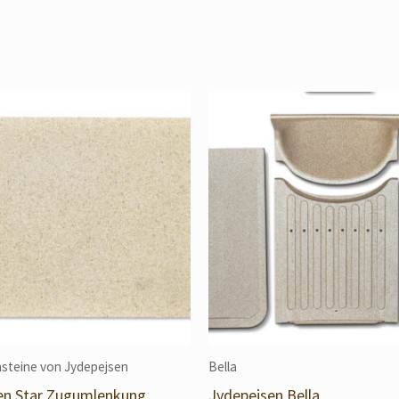
steine von Jydepejsen
Bella
en Star Zugumlenkung
Jydepejsen Bella