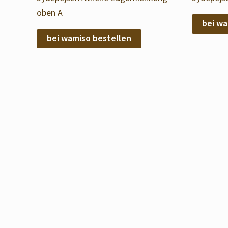
oben A
bei wa
bei wamiso bestellen