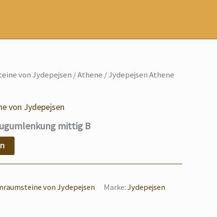
eine von Jydepejsen
/
Athene
/ Jydepejsen Athene
ne von Jydepejsen
Zugumlenkung mittig B
en
nraumsteine von Jydepejsen
Marke:
Jydepejsen