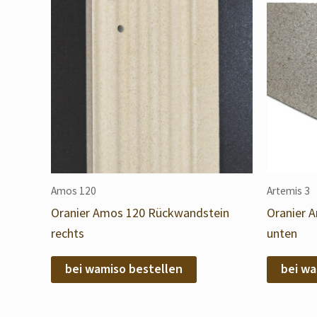
Amos 120
Artemis 3
Oranier Amos 120 Rückwandstein
Oranier 
rechts
unten
bei wamiso bestellen
bei wa