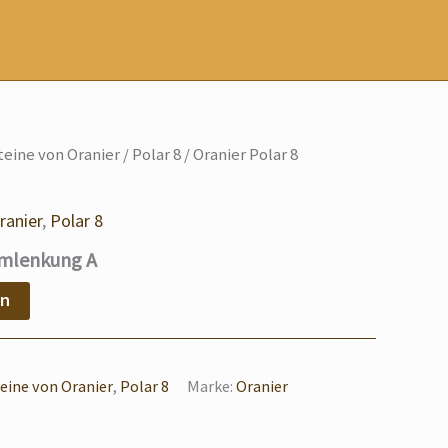
eine von Oranier
/
Polar 8
/ Oranier Polar 8
ranier
,
Polar 8
umlenkung A
en
ine von Oranier
,
Polar 8
Marke:
Oranier