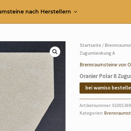
msteine nach Herstellern
Startseite
/
Brennraumst
Zugumlenkung A
Brennraumsteine von O
Oranier Polar 8 Zug
bei wamiso bestell
Artikelnummer:
01001369
Kategorien:
Brennraumste