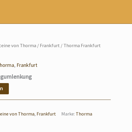
teine von Thorma
/
Frankfurt
/ Thorma Frankfurt
Thorma
,
Frankfurt
Zugumlenkung
en
eine von Thorma
,
Frankfurt
Marke:
Thorma