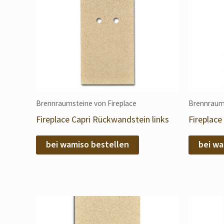
Brennraumsteine von Fireplace
Brennraums
Fireplace Capri Rückwandstein links
Fireplace
bei wamiso bestellen
bei wa