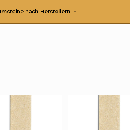
msteine nach Herstellern