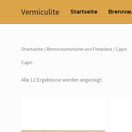
Zum
Vermiculite
Startseite
Brennrau
Inhalt
springen
Startseite
/
Brennraumsteine von Fireplace
/ Capri
Capri
Alle 12 Ergebnisse werden angezeigt