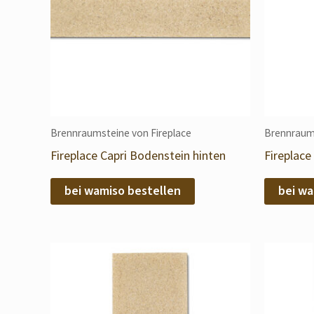
Brennraumsteine von Fireplace
Brennraums
Fireplace Capri Bodenstein hinten
Fireplace
bei wamiso bestellen
bei wa