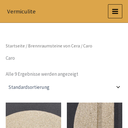
Zum
Vermiculite
Inhalt
springen
Startseite
/
Brennraumsteine von Cera
/ Caro
Caro
Alle 9 Ergebnisse werden angezeigt