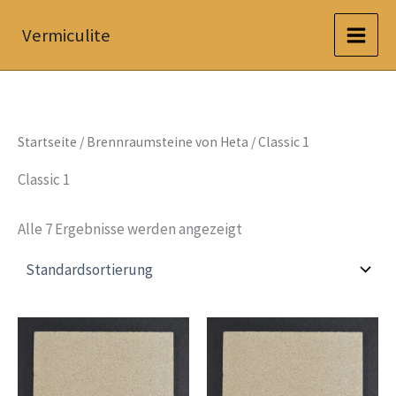
Zum
Vermiculite
Inhalt
springen
Startseite
/
Brennraumsteine von Heta
/ Classic 1
Classic 1
Alle 7 Ergebnisse werden angezeigt