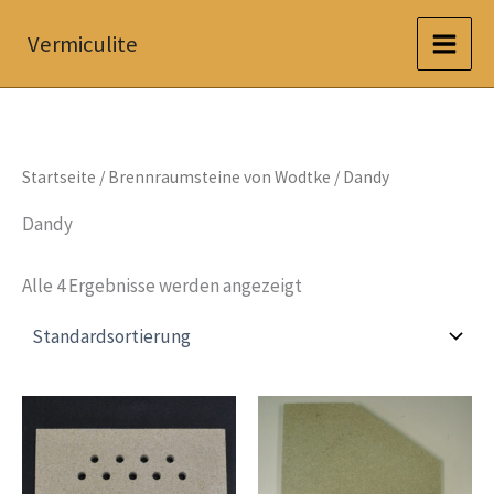
Zum
Vermiculite
Inhalt
springen
Startseite
/
Brennraumsteine von Wodtke
/ Dandy
Dandy
Alle 4 Ergebnisse werden angezeigt