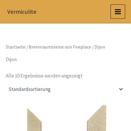
Zum
Vermiculite
Inhalt
springen
Startseite
/
Brennraumsteine von Fireplace
/ Dijon
Dijon
Alle 10 Ergebnisse werden angezeigt