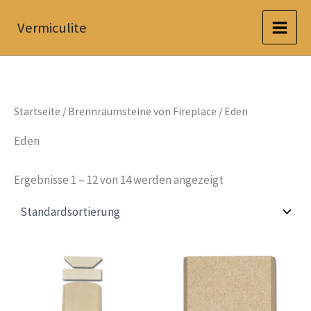
Zum
Vermiculite
Inhalt
springen
Startseite
/
Brennraumsteine von Fireplace
/ Eden
Eden
Ergebnisse 1 – 12 von 14 werden angezeigt