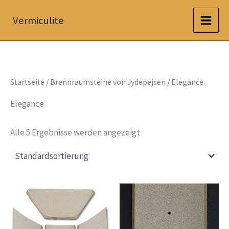
Zum
Vermiculite
Inhalt
springen
Startseite
/
Brennraumsteine von Jydepejsen
/ Elegance
Elegance
Alle 5 Ergebnisse werden angezeigt