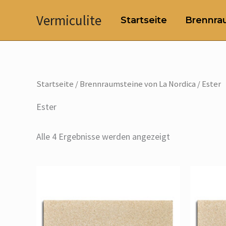
Zum
Vermiculite
Startseite
Brennrau
Inhalt
springen
Startseite
/
Brennraumsteine von La Nordica
/ Ester
Ester
Alle 4 Ergebnisse werden angezeigt