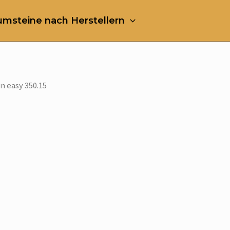
msteine nach Herstellern
n easy 350.15