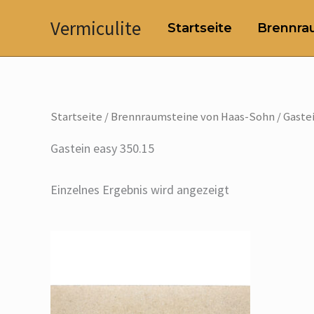
Zum
Vermiculite
Startseite
Brennrau
Inhalt
springen
Startseite
/
Brennraumsteine von Haas-Sohn
/ Gastei
Gastein easy 350.15
Einzelnes Ergebnis wird angezeigt