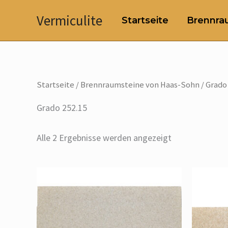
Zum
Vermiculite
Startseite
Brennrau
Inhalt
springen
Startseite
/
Brennraumsteine von Haas-Sohn
/ Grado
Grado 252.15
Alle 2 Ergebnisse werden angezeigt