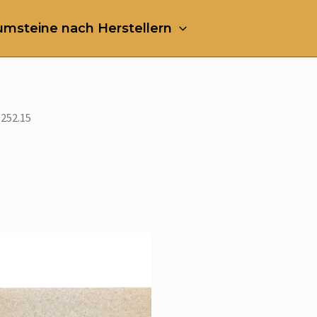
msteine nach Herstellern
 252.15