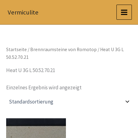
Zum
Vermiculite
Inhalt
springen
Startseite
/
Brennraumsteine von Romotop
/ Heat U 3G L
50.52.70.21
Heat U 3G L 50.52.70.21
Einzelnes Ergebnis wird angezeigt