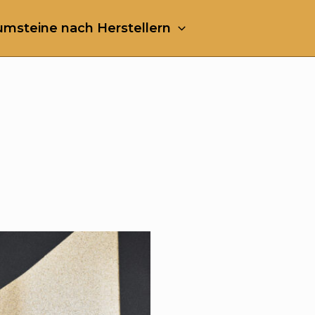
msteine nach Herstellern