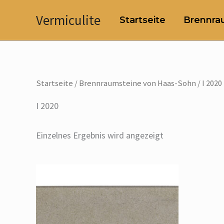
Zum
Vermiculite
Startseite
Brennrau
Inhalt
springen
Startseite
/
Brennraumsteine von Haas-Sohn
/ I 2020
I 2020
Einzelnes Ergebnis wird angezeigt