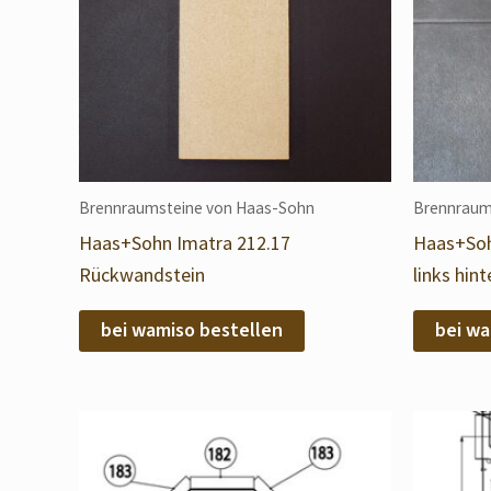
Brennraumsteine von Haas-Sohn
Brennraum
Haas+Sohn Imatra 212.17
Haas+Soh
Rückwandstein
links hint
bei wamiso bestellen
bei wa