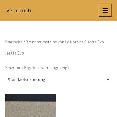
Zum
Vermiculite
Inhalt
springen
Startseite
/
Brennraumsteine von La Nordica
/ Isetta Evo
Isetta Evo
Einzelnes Ergebnis wird angezeigt