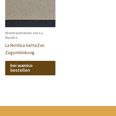
Brennraumsteine von La
Nordica
La Nordica Isetta Evo
Zugumlenkung
bei wamiso
bestellen