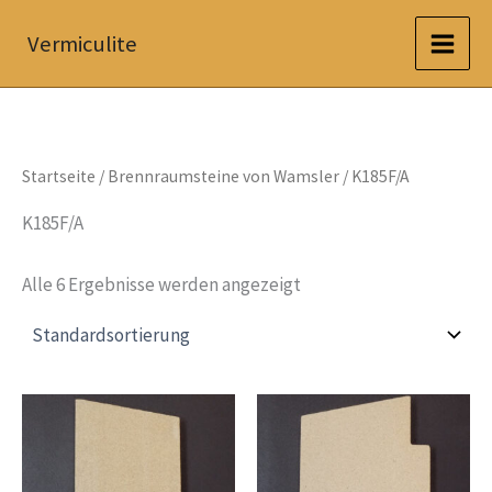
Zum
Vermiculite
Inhalt
springen
Startseite
/
Brennraumsteine von Wamsler
/ K185F/A
K185F/A
Alle 6 Ergebnisse werden angezeigt