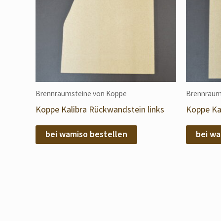
Brennraumsteine von Koppe
Brennraum
Koppe Kalibra Rückwandstein links
Koppe Ka
bei wamiso bestellen
bei wa