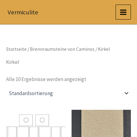
Zum
Vermiculite
Inhalt
springen
Startseite
/
Brennraumsteine von Caminos
/ Kirkel
Kirkel
Alle 10 Ergebnisse werden angezeigt