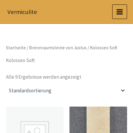
Zum
Vermiculite
Inhalt
springen
Startseite
/
Brennraumsteine von Justus
/ Kolosseo Soft
Kolosseo Soft
Alle 9 Ergebnisse werden angezeigt