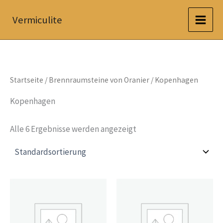
Zum
Vermiculite
Inhalt
springen
Startseite
/
Brennraumsteine von Oranier
/ Kopenhagen
Kopenhagen
Alle 6 Ergebnisse werden angezeigt