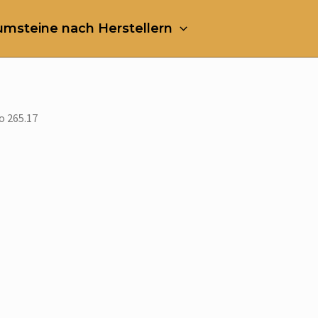
msteine nach Herstellern
o 265.17