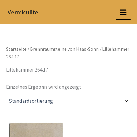
Zum
Vermiculite
Inhalt
springen
Startseite
/
Brennraumsteine von Haas-Sohn
/ Lillehammer
264.17
Lillehammer 264.17
Einzelnes Ergebnis wird angezeigt