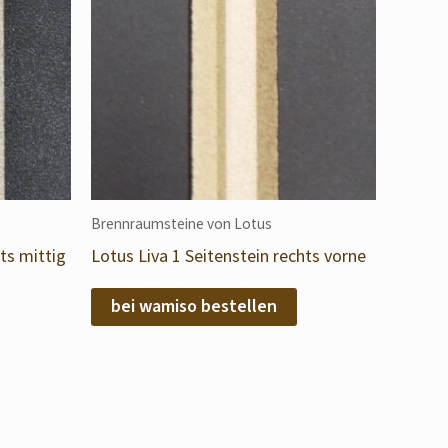
Brennraumsteine von Lotus
ts mittig
Lotus Liva 1 Seitenstein rechts vorne
bei wamiso bestellen