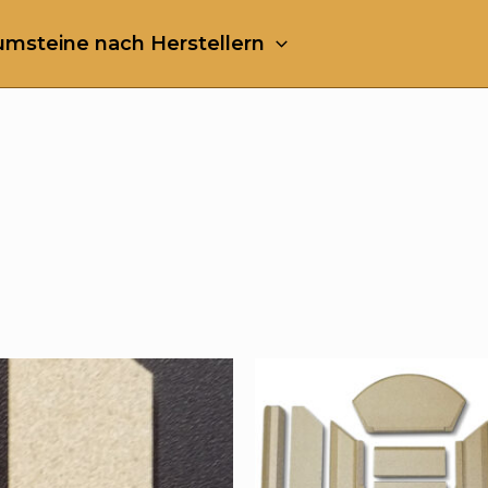
msteine nach Herstellern