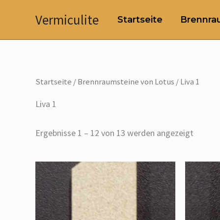
Zum
Vermiculite
Startseite
Brennrau
Inhalt
springen
Startseite
/
Brennraumsteine von Lotus
/ Liva 1
Liva 1
Ergebnisse 1 – 12 von 13 werden angezeigt