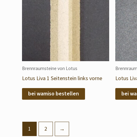
Brennraumsteine von Lotus
Brennraum
Lotus Liva 1 Seitenstein links vorne
Lotus Liv
bei wamiso bestellen
bei wa
1
2
→