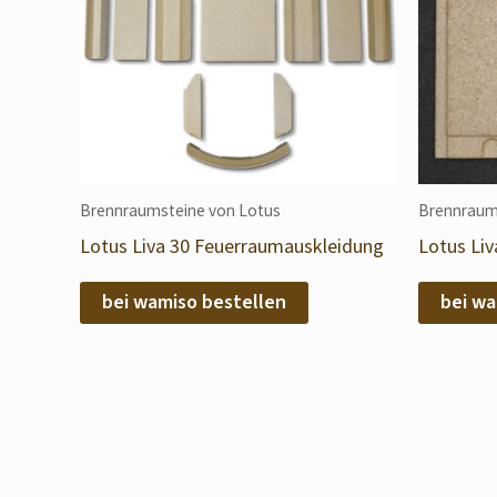
Brennraumsteine von Lotus
Brennraum
Lotus Liva 30 Feuerraumauskleidung
Lotus Li
bei wamiso bestellen
bei wa