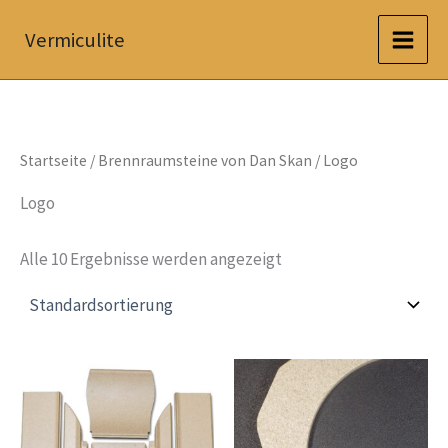
Zum
Vermiculite
Inhalt
springen
Startseite
/
Brennraumsteine von Dan Skan
/ Logo
Logo
Alle 10 Ergebnisse werden angezeigt