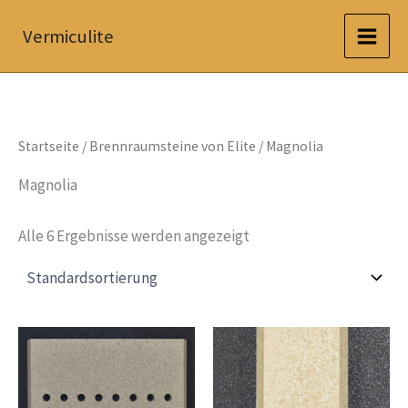
Zum
Vermiculite
Inhalt
springen
Startseite
/
Brennraumsteine von Elite
/ Magnolia
Magnolia
Alle 6 Ergebnisse werden angezeigt